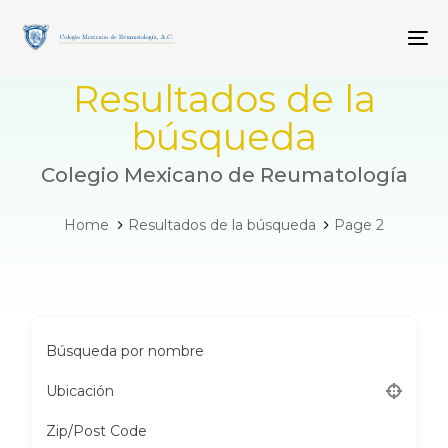
Skip
Skip
links
to
To
primary
navigation
Resultados de la
Skip
to
búsqueda
content
Colegio Mexicano de Reumatología
Home
Resultados de la búsqueda
Page 2
Búsqueda por nombre
Ubicación
Zip/Post Code