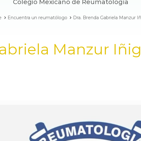
Colegio Mexicano de Reumatología
e
Encuentra un reumatólogo
Dra. Brenda Gabriela Manzur I
abriela Manzur Iñi