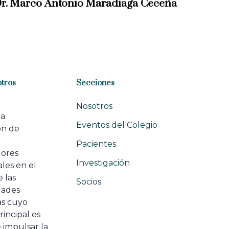
r. Marco Antonio Maradiaga Ceceña
tros
Secciones
Nosotros
na
Eventos del Colegio
ón de
e
Pacientes
dores
Investigación
les en el
 las
Socios
ades
as cuyo
rincipal es
 impulsar la