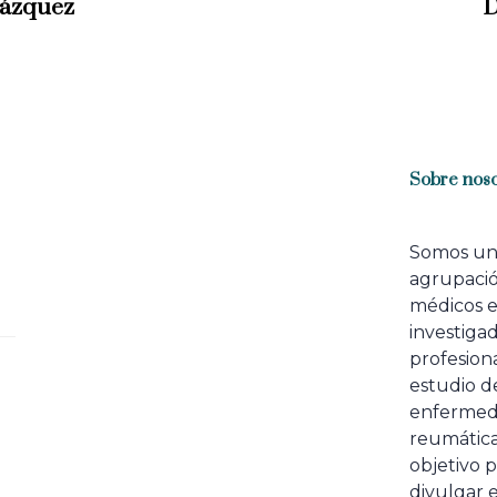
lázquez
D
t
A
r
t
i
c
l
Sobre noso
e
Somos u
agrupaci
médicos 
investiga
profesiona
estudio de
enfermed
reumátic
objetivo p
divulgar e