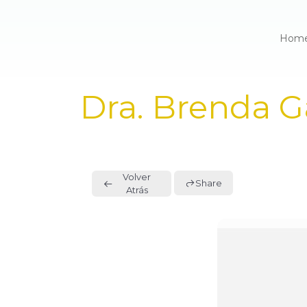
Hom
PUBLISHED
Dra. Brenda G
IN:
Volver
Share
Atrás