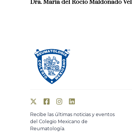
Dra. María del Rocío Maldonado Ve
v
i
o
u
s
A
r
t
i
c
l
e
Recibe las últimas noticias y eventos
del Colegio Mexicano de
Reumatología.