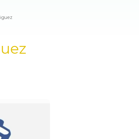
ñiguez
guez