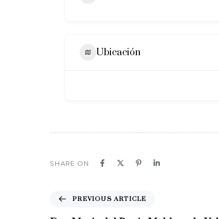
Ubicación
SHARE ON
P
PREVIOUS ARTICLE
r
e