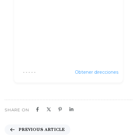
- - - - -
Obtener direcciones
SHARE ON
P
PREVIOUS ARTICLE
r