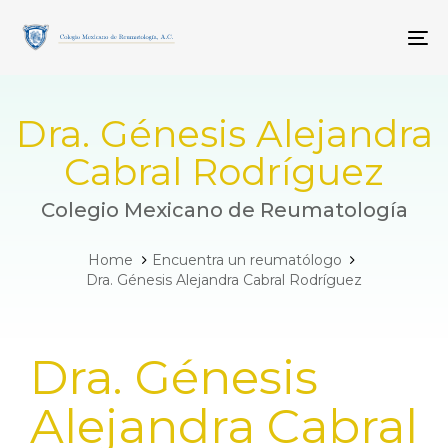
Skip
Skip
links
to
To
primary
navigation
Skip
to
Dra. Génesis Alejandra
content
Cabral Rodríguez
Colegio Mexicano de Reumatología
Home
Encuentra un reumatólogo
Dra. Génesis Alejandra Cabral Rodríguez
PUBLISHED
Dra. Génesis
IN:
Alejandra Cabral