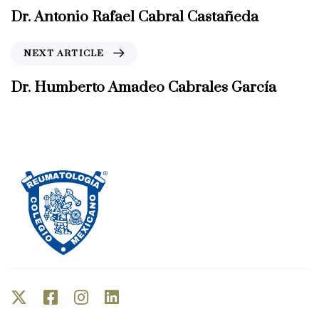
e
Dr. Antonio Rafael Cabral Castañeda
v
i
N
NEXT ARTICLE
o
e
u
x
Dr. Humberto Amadeo Cabrales García
s
t
A
A
r
r
t
t
i
i
c
c
l
l
e
e