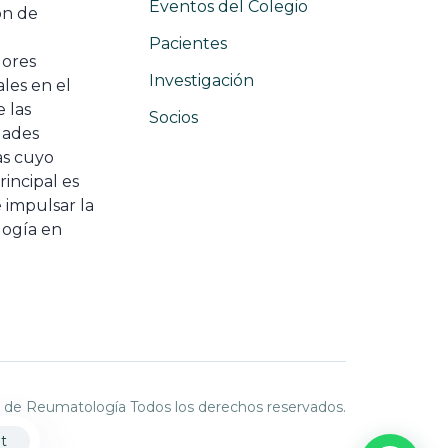
Eventos del Colegio
ón de
e
Pacientes
dores
Investigación
les en el
 las
Socios
ades
as cuyo
rincipal es
 impulsar la
ogía en
 de Reumatología Todos los derechos reservados.
t