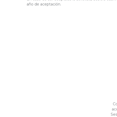
año de aceptación.
Co
ac
Ses