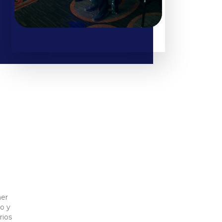
ner
o y
rios