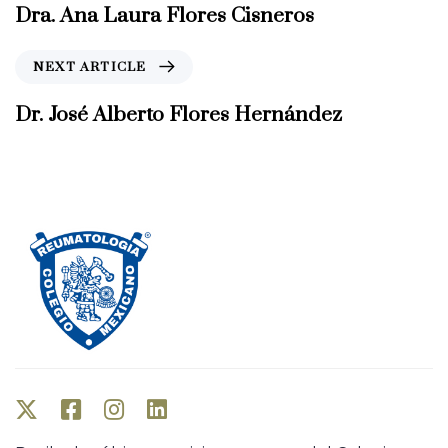
e
Dra. Ana Laura Flores Cisneros
v
i
N
NEXT ARTICLE
o
e
u
x
Dr. José Alberto Flores Hernández
s
t
A
A
r
r
t
t
i
i
c
c
l
l
e
e