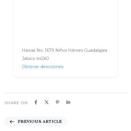
Hawaii No. 1679 Niños Héroes Guadalajara
Jalisco 44260
Obtener direcciones
SHARE ON
P
PREVIOUS ARTICLE
r