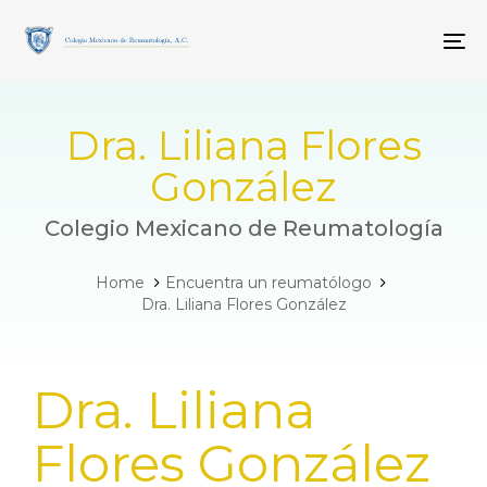
Skip
Skip
links
to
To
primary
navigation
Skip
to
Dra. Liliana Flores
content
González
Colegio Mexicano de Reumatología
Home
Encuentra un reumatólogo
Dra. Liliana Flores González
PUBLISHED
Dra. Liliana
IN:
Flores González