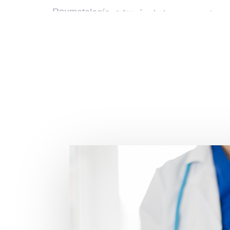
Reumatología, a través de la superación co
finalidad de difundir el conocimiento y facili
atención integral al paciente reumático en 
dentro de un marco ético y humanista.