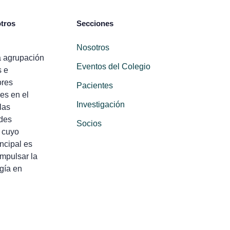
tros
Secciones
Nosotros
 agrupación
Eventos del Colegio
s e
ores
Pacientes
es en el
Investigación
las
des
Socios
 cuyo
incipal es
impulsar la
gía en