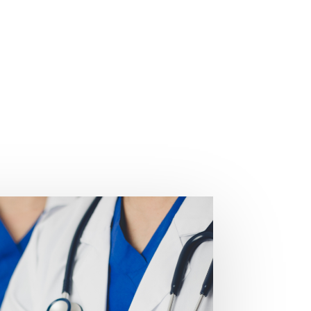
ntinua, con la
tar una
su entorno,
Visión