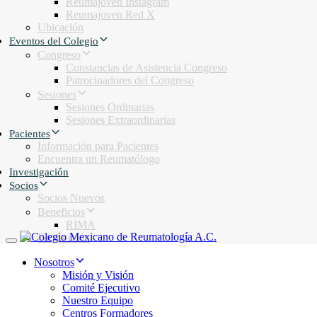
Reumajoven Instagram
Reumajoven Red X
Ubicación
Eventos del Colegio
Congreso
Constancias de Asistencia Congreso
Patrocinadores del Congreso
Sesiones
Sesiones Ordinarias
Sesiones Extraordinarias
Pacientes
Información para Pacientes
Encuentra un Reumatólogo
Investigación
Socios
Socios Nuevos
Beneficios
RIMA
Facturación
Toggle navigation
Nosotros
Misión y Visión
Comité Ejecutivo
Nuestro Equipo
Centros Formadores