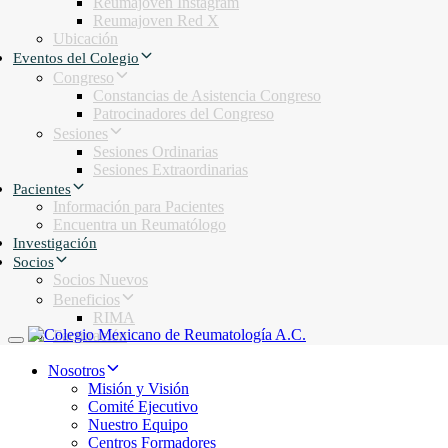
Reumajoven Instagram
Reumajoven Red X
Ubicación
Eventos del Colegio
Congreso
Constancias de Asistencia Congreso
Patrocinadores del Congreso
Sesiones
Sesiones Ordinarias
Sesiones Extraordinarias
Pacientes
Información para Pacientes
Encuentra un Reumatólogo
Investigación
Socios
Socios Nuevos
Beneficios
RIMA
Facturación
Toggle navigation
Nosotros
Misión y Visión
Comité Ejecutivo
Nuestro Equipo
Centros Formadores