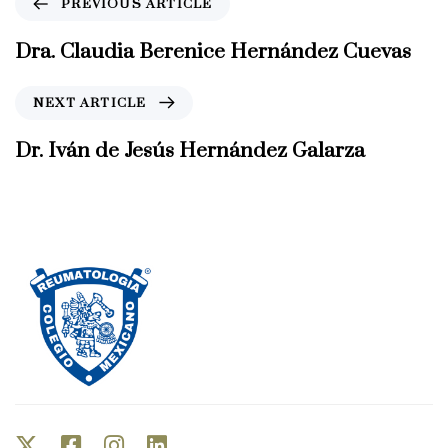
PREVIOUS ARTICLE
r
e
Dra. Claudia Berenice Hernández Cuevas
v
i
N
NEXT ARTICLE
o
e
u
x
Dr. Iván de Jesús Hernández Galarza
s
t
A
A
r
r
t
t
i
i
c
c
l
l
e
e