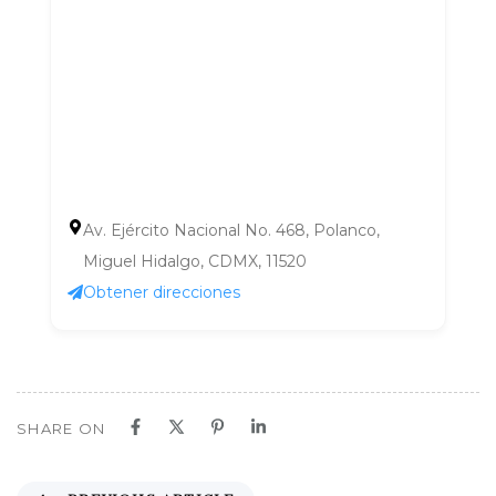
Av. Ejército Nacional No. 468, Polanco,
Miguel Hidalgo, CDMX, 11520
Obtener direcciones
SHARE ON
P