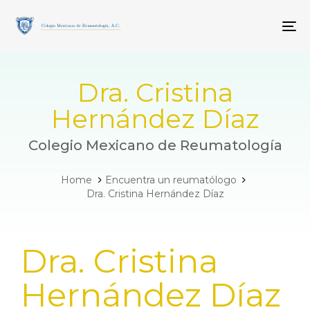
Skip
Skip
links
to
To
primary
navigation
Skip
to
Dra. Cristina
content
Hernández Díaz
Colegio Mexicano de Reumatología
Home
Encuentra un reumatólogo
Dra. Cristina Hernández Díaz
PUBLISHED
Dra. Cristina
IN:
Hernández Díaz