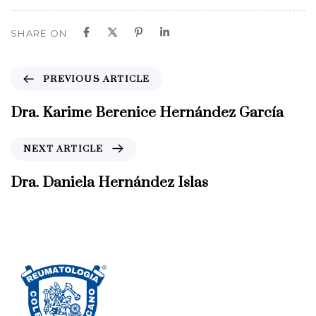
SHARE ON
P
PREVIOUS ARTICLE
r
e
Dra. Karime Berenice Hernández García
v
i
N
NEXT ARTICLE
o
e
u
x
Dra. Daniela Hernández Islas
s
t
A
A
r
r
t
t
i
i
c
c
l
l
e
e