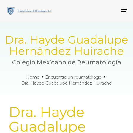
Skip
Skip
links
to
To
primary
navigation
Skip
to
Dra. Hayde Guadalupe
content
Hernández Huirache
Colegio Mexicano de Reumatología
Home
Encuentra un reumatólogo
Dra. Hayde Guadalupe Hernández Huirache
PUBLISHED
Dra. Hayde
IN:
Guadalupe