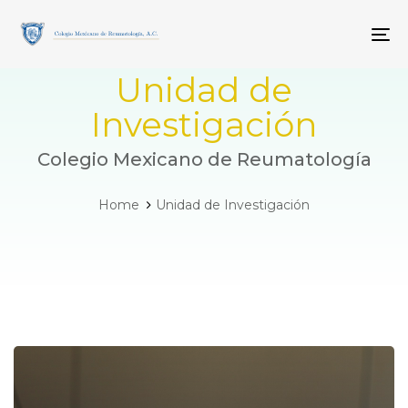
Skip
Skip
links
to
To
primary
navigation
Unidad de
Skip
to
Investigación
content
Colegio Mexicano de Reumatología
Home
Unidad de Investigación