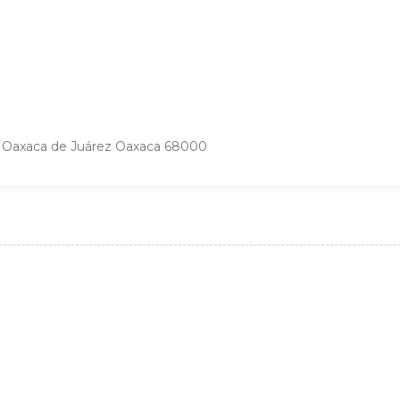
ro Oaxaca de Juárez Oaxaca 68000
N
e