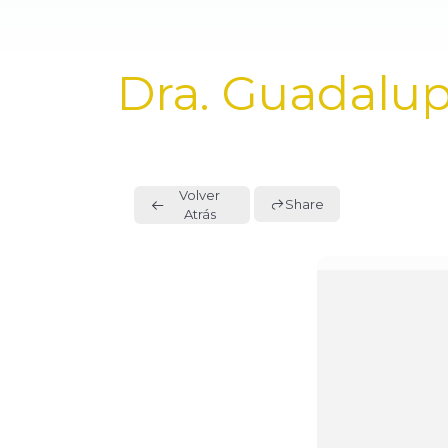
PUBLISHED
Dra. Guadalup
IN:
Volver
Share
Atrás