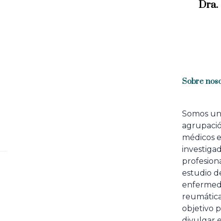
x
Dra.
t
A
r
t
i
c
l
Sobre noso
e
Somos u
agrupaci
médicos 
investiga
profesiona
estudio de
enfermed
reumátic
objetivo p
divulgar e