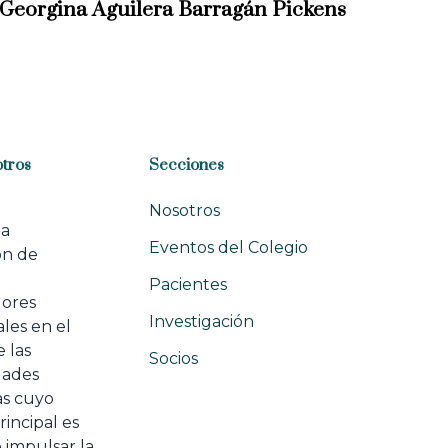
 Georgina Aguilera Barragán Pickens
tros
Secciones
Nosotros
na
Eventos del Colegio
ón de
e
Pacientes
dores
Investigación
les en el
 las
Socios
ades
as cuyo
rincipal es
 impulsar la