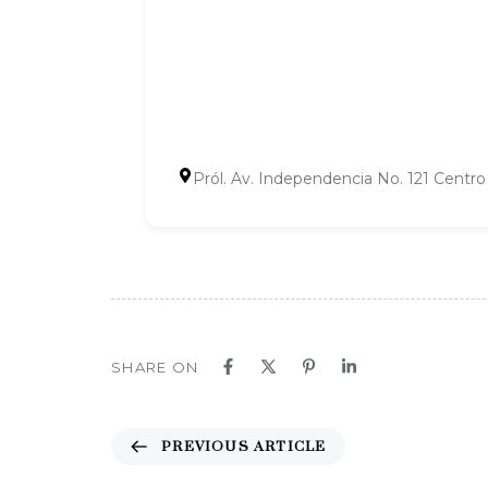
Pról. Av. Independencia No. 121 Cent
SHARE ON
P
PREVIOUS ARTICLE
r