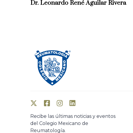
e
Dr. Leonardo René Aguilar Rivera
v
i
o
u
s
A
r
t
i
c
l
e
Recibe las últimas noticias y eventos
del Colegio Mexicano de
Reumatología.