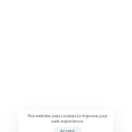
reumáticas cuyo objetivo principal es divulgar e
impulsar la Reumatología en México.
Secciones
Nosotros
Eventos del Colegio
Pacientes
Investigación
Socios
This website uses cookies to improve your
Aviso de Privacidad
Contacto
web experience.
© 2026 Colegio Mexicano de Reumatología Todos los
Accept
derechos reservados.