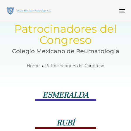
Skip
Skip
links
to
To
primary
navigation
Patrocinadores del
Skip
to
Congreso
content
Colegio Mexicano de Reumatología
Home
Patrocinadores del Congreso
ESMERALDA
RUBÍ