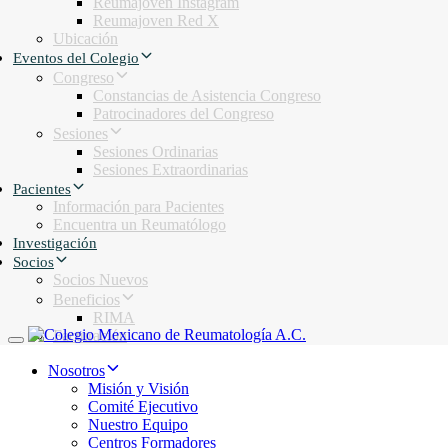
Reumajoven Instagram
Reumajoven Red X
Ubicación
Eventos del Colegio
Congreso
Constancias de Asistencia Congreso
Patrocinadores del Congreso
Sesiones
Sesiones Ordinarias
Sesiones Extraordinarias
Pacientes
Información para Pacientes
Encuentra un Reumatólogo
Investigación
Socios
Socios Nuevos
Beneficios
RIMA
Facturación
Toggle navigation
Nosotros
Misión y Visión
Comité Ejecutivo
Nuestro Equipo
Centros Formadores