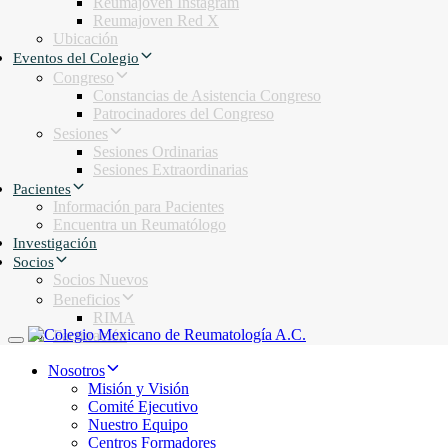
Reumajoven Instagram
Reumajoven Red X
Ubicación
Eventos del Colegio
Congreso
Constancias de Asistencia Congreso
Patrocinadores del Congreso
Sesiones
Sesiones Ordinarias
Sesiones Extraordinarias
Pacientes
Información para Pacientes
Encuentra un Reumatólogo
Investigación
Socios
Socios Nuevos
Beneficios
RIMA
Facturación
Toggle navigation
Nosotros
Misión y Visión
Comité Ejecutivo
Nuestro Equipo
Centros Formadores