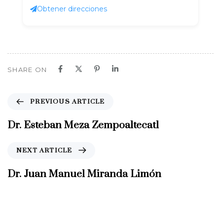
Obtener direcciones
SHARE ON
P
PREVIOUS ARTICLE
r
e
Dr. Esteban Meza Zempoaltecatl
v
i
N
NEXT ARTICLE
o
e
u
x
Dr. Juan Manuel Miranda Limón
s
t
A
A
r
r
t
t