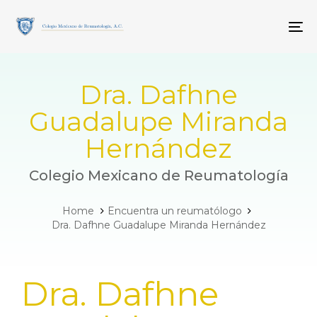
Skip
Skip
links
to
To
primary
navigation
Skip
to
Dra. Dafhne
content
Guadalupe Miranda
Hernández
Colegio Mexicano de Reumatología
Home
Encuentra un reumatólogo
Dra. Dafhne Guadalupe Miranda Hernández
PUBLISHED
Dra. Dafhne
IN: