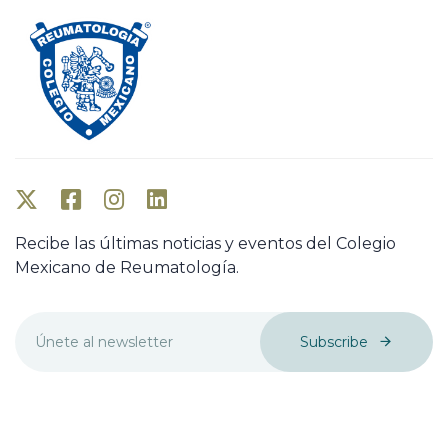
i
i
c
c
l
l
e
e
Recibe las últimas noticias y eventos del Colegio
Mexicano de Reumatología.
Subscribe