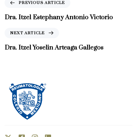
P
PREVIOUS ARTICLE
r
e
Dra. Itzel Estephany Antonio Victorio
v
i
N
NEXT ARTICLE
o
e
u
x
Dra. Itzel Yoselin Arteaga Gallegos
s
t
A
A
r
r
t
t
i
i
c
c
l
l
e
e