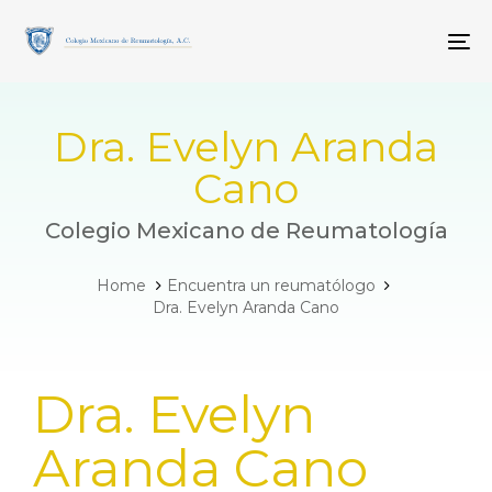
Skip
Skip
links
to
To
primary
navigation
Skip
to
Dra. Evelyn Aranda
content
Cano
Colegio Mexicano de Reumatología
Home
Encuentra un reumatólogo
Dra. Evelyn Aranda Cano
PUBLISHED
Dra. Evelyn
IN:
Aranda Cano