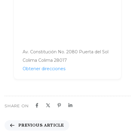
Av. Constitución No. 2080 Puerta del Sol
Colima Colima 28017
Obtener direcciones
SHARE ON
P
PREVIOUS ARTICLE
r