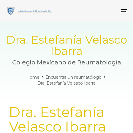
Skip
Skip
links
to
To
primary
navigation
Skip
to
Dra. Estefanía Velasco
content
Ibarra
Colegio Mexicano de Reumatología
Home
Encuentra un reumatólogo
Dra. Estefanía Velasco Ibarra
PUBLISHED
Dra. Estefanía
IN:
Velasco Ibarra