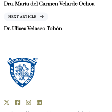
e
Dra. María del Carmen Velarde Ochoa
v
i
N
NEXT ARTICLE
o
e
u
x
Dr. Ulises Velasco Tobón
s
t
A
A
r
r
t
t
i
i
c
c
l
l
e
e