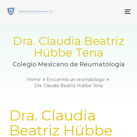
Skip
Skip
links
to
To
primary
navigation
Skip
to
Dra. Claudia Beatriz
content
Hübbe Tena
Colegio Mexicano de Reumatología
Home
Encuentra un reumatólogo
Dra. Claudia Beatriz Hübbe Tena
PUBLISHED
Dra. Claudia
IN:
Beatriz Hübbe