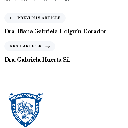
P
PREVIOUS ARTICLE
r
e
Dra. Iliana Gabriela Holguín Dorador
v
i
N
NEXT ARTICLE
o
e
u
x
Dra. Gabriela Huerta Sil
s
t
A
A
r
r
t
t
i
i
c
c
l
l
e
e