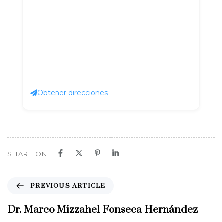
Obtener direcciones
SHARE ON
P
PREVIOUS ARTICLE
r
e
Dr. Marco Mizzahel Fonseca Hernández
v