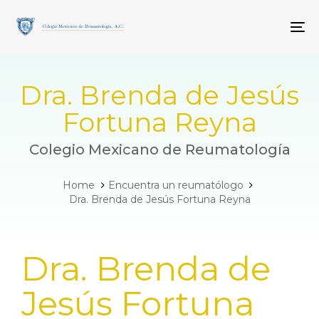
Skip
Skip
links
to
To
primary
navigation
Skip
to
Dra. Brenda de Jesús
content
Fortuna Reyna
Colegio Mexicano de Reumatología
Home
Encuentra un reumatólogo
Dra. Brenda de Jesús Fortuna Reyna
PUBLISHED
Dra. Brenda de
IN:
Jesús Fortuna