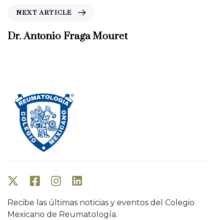
i
N
NEXT ARTICLE
o
e
u
x
Dr. Antonio Fraga Mouret
s
t
A
A
r
r
t
t
i
i
c
c
l
l
e
e
Recibe las últimas noticias y eventos del Colegio
Mexicano de Reumatología.