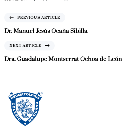
P
PREVIOUS ARTICLE
r
e
Dr. Manuel Jesús Ocaña Sibilla
v
i
N
NEXT ARTICLE
o
e
u
x
Dra. Guadalupe Montserrat Ochoa de León
s
t
A
A
r
r
t
t
i
i
c
c
l
l
e
e