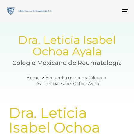
Skip
Skip
links
to
To
primary
navigation
Skip
to
Dra. Leticia Isabel
content
Ochoa Ayala
Colegio Mexicano de Reumatología
Home
Encuentra un reumatólogo
Dra. Leticia Isabel Ochoa Ayala
PUBLISHED
Dra. Leticia
IN:
Isabel Ochoa