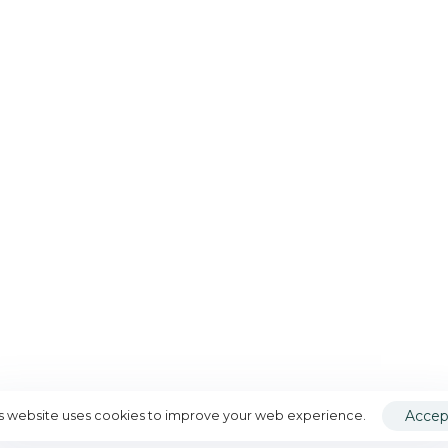
agrupaci
médicos 
investiga
profesiona
estudio de
enfermed
reumátic
objetivo p
divulgar e
Reumatol
México.
Accep
© 2026 Colegio Mexicano
is website uses cookies to improve your web experience.