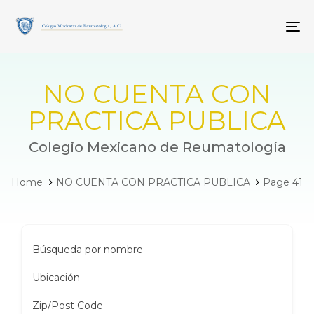
Skip
Skip
links
to
To
primary
navigation
Skip
to
NO CUENTA CON
content
PRACTICA PUBLICA
Colegio Mexicano de Reumatología
Home
NO CUENTA CON PRACTICA PUBLICA
Page 41
Búsqueda por nombre
Ubicación
Zip/Post Code