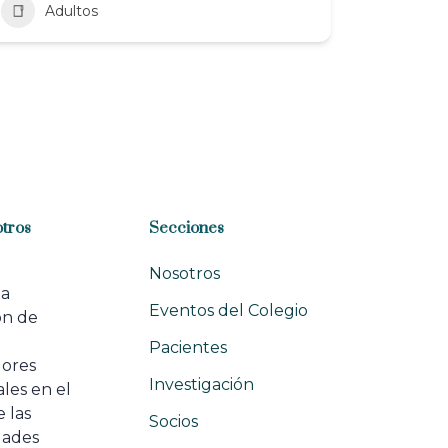
Adultos
tros
Secciones
Nosotros
na
Eventos del Colegio
ón de
e
Pacientes
dores
Investigación
les en el
 las
Socios
ades