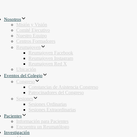
Nosotros
Misión y Visión
Comité Ejecutivo
Nuestro Equipo
Centros Formadores
Reumajoven
Reumajoven Facebook
Reumajoven Instagram
Reumajoven Red X
Ubicación
Eventos del Colegio
Congreso
Constancias de Asistencia Congreso
Patrocinadores del Congreso
Sesiones
Sesiones Ordinarias
Sesiones Extraordinarias
Pacientes
Información para Pacientes
Encuentra un Reumatólogo
Investigación