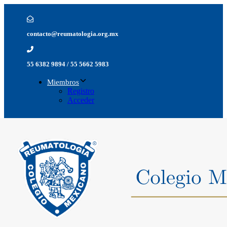
Skip
Skip
links
to
primary
contacto@reumatologia.org.mx
navigation
Skip
to
content
55 6382 9894 / 55 5662 5983
Miembros
Registro
Acceder