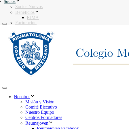
Socios
Socios Nuevos
Beneficios
RIMA
Facturación
Toggle navigation
Toggle navigation
Nosotros
Misión y Visión
Comité Ejecutivo
Nuestro Equipo
Centros Formadores
Reumajoven
Reumajoven Facebook