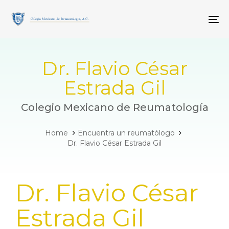
Skip
Skip
links
to
To
primary
navigation
Skip
to
Dr. Flavio César
content
Estrada Gil
Colegio Mexicano de Reumatología
Home
Encuentra un reumatólogo
Dr. Flavio César Estrada Gil
PUBLISHED
Dr. Flavio César
IN:
Estrada Gil