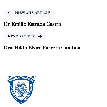
P
PREVIOUS ARTICLE
r
e
Dr. Emilio Estrada Castro
v
i
N
NEXT ARTICLE
o
e
u
x
Dra. Hilda Elvira Farrera Gamboa
s
t
A
A
r
r
t
t
i
i
c
c
l
l
e
e