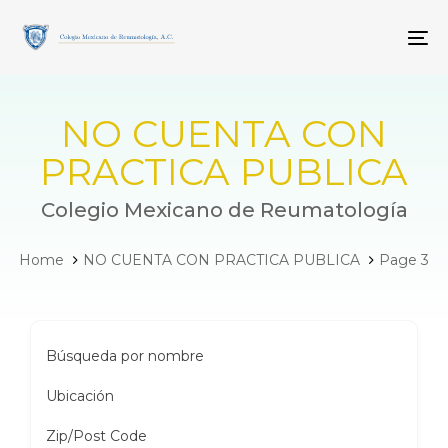
Skip
Skip
links
to
To
primary
navigation
Skip
to
NO CUENTA CON
content
PRACTICA PUBLICA
Colegio Mexicano de Reumatología
Home
NO CUENTA CON PRACTICA PUBLICA
Page 3
Búsqueda por nombre
Ubicación
Zip/Post Code