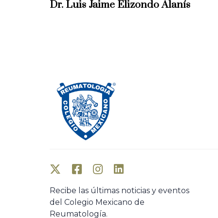
e
Dr. Luis Jaime Elizondo Alanís
v
i
o
u
s
A
r
t
i
c
l
e
Recibe las últimas noticias y eventos
del Colegio Mexicano de
Reumatología.