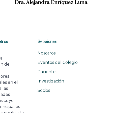
x
Dra. Alejandra Enríquez Luna
t
A
r
t
i
c
l
tros
Secciones
e
Nosotros
na
Eventos del Colegio
ón de
e
Pacientes
dores
Investigación
les en el
 las
Socios
ades
as cuyo
rincipal es
 impulsar la