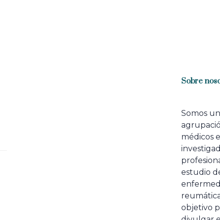
Sobre noso
Somos u
agrupaci
médicos 
investiga
profesiona
estudio de
enfermed
reumátic
objetivo p
divulgar e