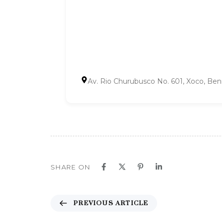
Av. Rio Churubusco No. 601, Xoco, Ben
SHARE ON
P
PREVIOUS ARTICLE
r