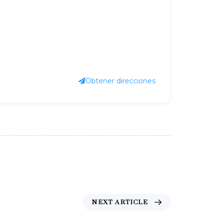
Obtener direcciones
N
NEXT ARTICLE
e