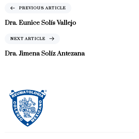
P
PREVIOUS ARTICLE
r
e
Dra. Eunice Solís Vallejo
v
i
N
NEXT ARTICLE
o
e
u
x
Dra. Jimena Solíz Antezana
s
t
A
A
r
r
t
t
i
i
c
c
l
l
e
e