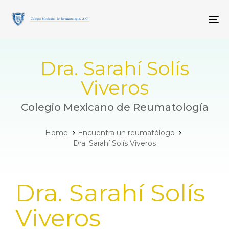
Skip
Skip
links
to
To
primary
navigation
Skip
to
Dra. Sarahí Solís
content
Viveros
Colegio Mexicano de Reumatología
Home
Encuentra un reumatólogo
Dra. Sarahí Solís Viveros
PUBLISHED
Dra. Sarahí Solís
IN:
Viveros