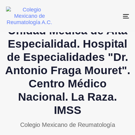
Skip
Skip
links
to
To
primary
Unidad Médica de Alta
navigation
Skip
Especialidad. Hospital
to
de Especialidades "Dr.
content
Antonio Fraga Mouret".
Centro Médico
Nacional. La Raza.
IMSS
Colegio Mexicano de Reumatología