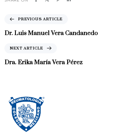
P
PREVIOUS ARTICLE
r
e
Dr. Luis Manuel Vera Candanedo
v
i
N
NEXT ARTICLE
o
e
u
x
Dra. Erika María Vera Pérez
s
t
A
A
r
r
t
t
i
i
c
c
l
l
e
e