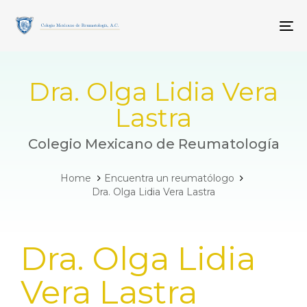
Skip
Skip
links
to
To
primary
navigation
Skip
to
Dra. Olga Lidia Vera
content
Lastra
Colegio Mexicano de Reumatología
Home
Encuentra un reumatólogo
Dra. Olga Lidia Vera Lastra
PUBLISHED
Dra. Olga Lidia
IN:
Vera Lastra