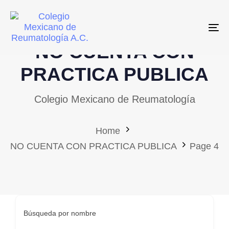
Skip
Skip
links
to
To
primary
NO CUENTA CON
navigation
Skip
PRACTICA PUBLICA
to
Colegio Mexicano de Reumatología
content
Home
NO CUENTA CON PRACTICA PUBLICA
Page 4
Búsqueda por nombre