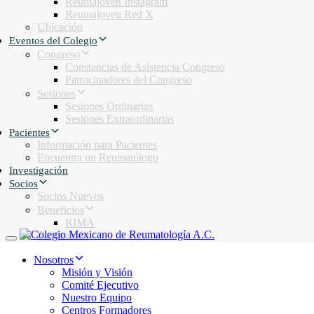
Reumajoven Instagram
Reumajoven Red X
Ubicación
Eventos del Colegio
Congreso
Constancias de Asistencia Congreso
Patrocinadores del Congreso
Sesiones
Sesiones Ordinarias
Sesiones Extraordinarias
Pacientes
Información para Pacientes
Encuentra un Reumatólogo
Investigación
Socios
Socios Nuevos
Beneficios
RIMA
Facturación
Toggle navigation
Nosotros
Misión y Visión
Comité Ejecutivo
Nuestro Equipo
Centros Formadores