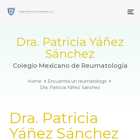
Skip
Skip
links
to
To
primary
navigation
Skip
to
Dra. Patricia Yáñez
content
Sánchez
Colegio Mexicano de Reumatología
Home
Encuentra un reumatólogo
Dra. Patricia Yáñez Sánchez
PUBLISHED
Dra. Patricia
IN:
Yáñez Sánchez