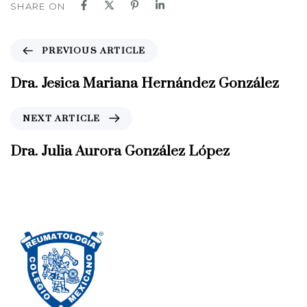
SHARE ON
P
PREVIOUS ARTICLE
r
e
Dra. Jesica Mariana Hernández González
v
i
N
NEXT ARTICLE
o
e
u
x
Dra. Julia Aurora González López
s
t
A
A
r
r
t
t
i
i
c
c
l
l
e
e