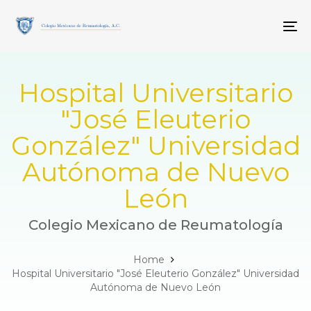
Skip
Skip
links
to
To
primary
navigation
Skip
to
Hospital Universitario
content
"José Eleuterio
González" Universidad
Autónoma de Nuevo
León
Colegio Mexicano de Reumatología
Home
Hospital Universitario "José Eleuterio González" Universidad
Autónoma de Nuevo León