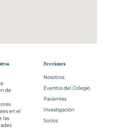
tros
Secciones
Nosotros
na
Eventos del Colegio
ón de
e
Pacientes
dores
Investigación
les en el
 las
Socios
ades