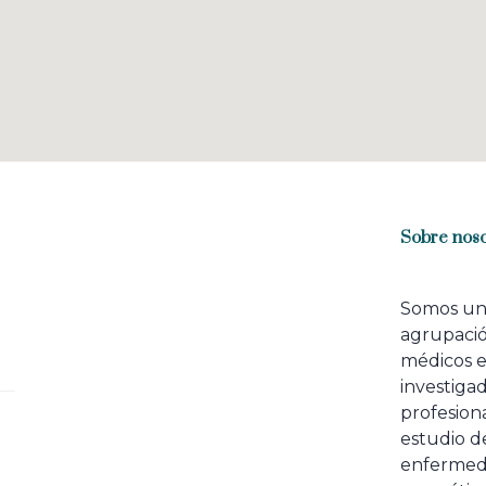
Sobre noso
Somos u
agrupaci
médicos 
investiga
profesiona
estudio de
enfermed