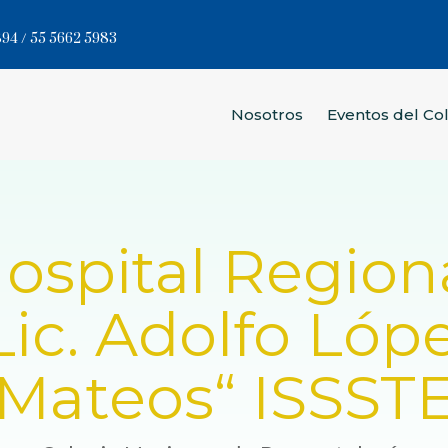
94 / 55 5662 5983
Nosotros
Eventos del Co
ospital Region
Lic. Adolfo Lóp
Mateos“ ISSST