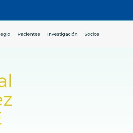
legio
Pacientes
Investigación
Socios
al
ez
E