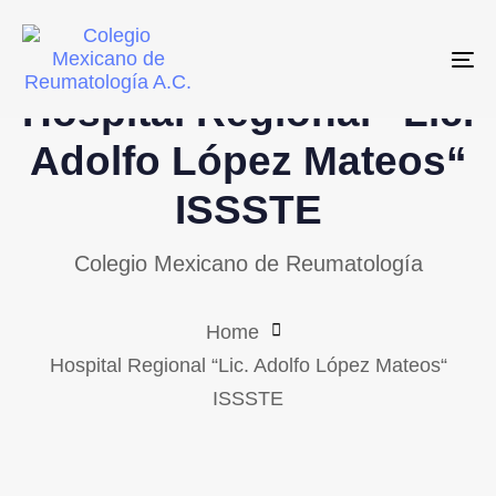
Skip
Skip
links
to
To
primary
Hospital Regional “Lic.
navigation
Skip
Adolfo López Mateos“
to
ISSSTE
content
Colegio Mexicano de Reumatología
Home
Hospital Regional “Lic. Adolfo López Mateos“
ISSSTE