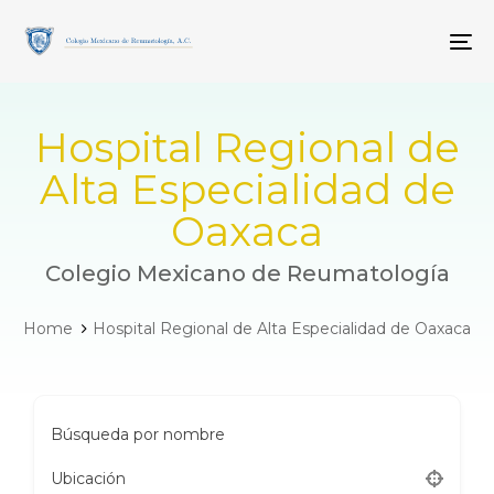
Skip
Skip
links
to
To
primary
navigation
Skip
to
Hospital Regional de
content
Alta Especialidad de
Oaxaca
Colegio Mexicano de Reumatología
Home
Hospital Regional de Alta Especialidad de Oaxaca
Búsqueda por nombre
Ubicación