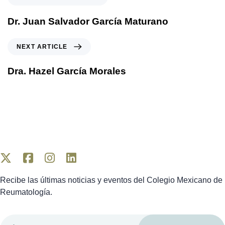
r
e
Dr. Juan Salvador García Maturano
v
i
N
NEXT ARTICLE
o
e
u
x
Dra. Hazel García Morales
s
t
A
A
r
r
t
t
i
i
c
c
l
l
e
e
Recibe las últimas noticias y eventos del Colegio Mexicano de
Reumatología.