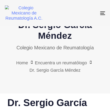
Skip
Skip
links
to
To
primary
Dr. Sergio García
navigation
Skip
Méndez
to
Colegio Mexicano de Reumatología
content
Home
Encuentra un reumatólogo
Dr. Sergio García Méndez
PUBLISHED
Dr. Sergio García
IN: