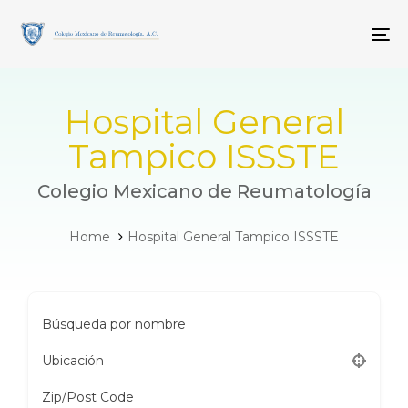
Skip
Skip
links
to
To
primary
navigation
Skip
to
Hospital General
content
Tampico ISSSTE
Colegio Mexicano de Reumatología
Home
Hospital General Tampico ISSSTE
Búsqueda por nombre
Ubicación
Zip/Post Code