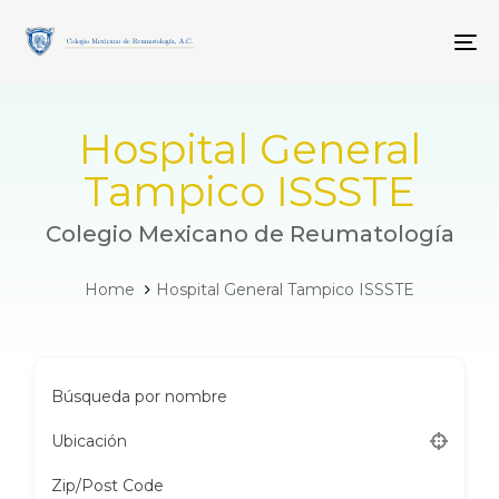
Skip
Skip
links
to
To
primary
navigation
Skip
to
Hospital General
content
Tampico ISSSTE
Colegio Mexicano de Reumatología
Home
Hospital General Tampico ISSSTE
Búsqueda por nombre
Ubicación
Zip/Post Code