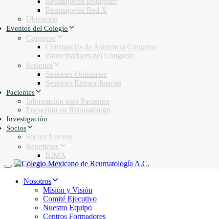
Reumajoven Instagram
Reumajoven Red X
Ubicación
Eventos del Colegio
Congreso
Constancias de Asistencia Congreso
Patrocinadores del Congreso
Sesiones
Sesiones Ordinarias
Sesiones Extraordinarias
Pacientes
Información para Pacientes
Encuentra un Reumatólogo
Investigación
Socios
Socios Nuevos
Beneficios
RIMA
Facturación
Toggle navigation
Nosotros
Misión y Visión
Comité Ejecutivo
Nuestro Equipo
Centros Formadores