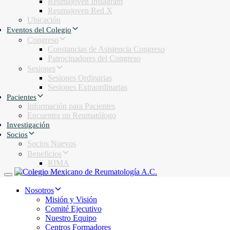
Reumajoven Instagram
Reumajoven Red X
Ubicación
Eventos del Colegio
Congreso
Constancias de Asistencia Congreso
Patrocinadores del Congreso
Sesiones
Sesiones Ordinarias
Sesiones Extraordinarias
Pacientes
Información para Pacientes
Encuentra un Reumatólogo
Investigación
Socios
Socios Nuevos
Beneficios
RIMA
Facturación
Toggle navigation
Nosotros
Misión y Visión
Comité Ejecutivo
Nuestro Equipo
Centros Formadores