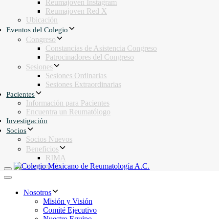
Reumajoven Instagram
Reumajoven Red X
Ubicación
Eventos del Colegio
Congreso
Constancias de Asistencia Congreso
Patrocinadores del Congreso
Sesiones
Sesiones Ordinarias
Sesiones Extraordinarias
Pacientes
Información para Pacientes
Encuentra un Reumatólogo
Investigación
Socios
Socios Nuevos
Beneficios
RIMA
Facturación
Toggle navigation
Toggle navigation
Nosotros
Misión y Visión
Comité Ejecutivo
Nuestro Equipo