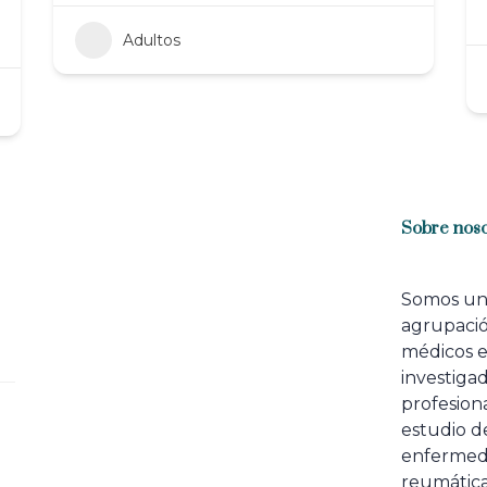
Adultos
Sobre noso
Somos u
agrupaci
médicos 
investiga
profesiona
estudio de
enfermed
reumátic