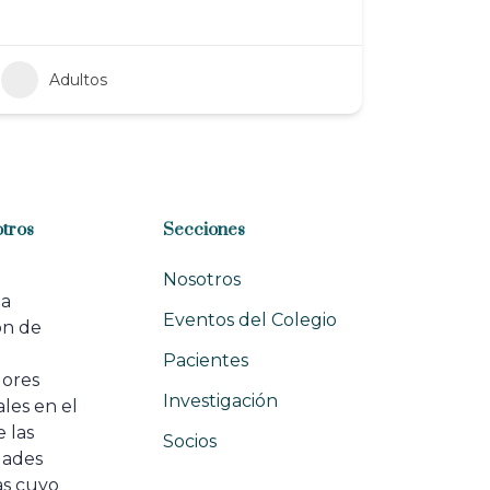
Adultos
tros
Secciones
Nosotros
na
Eventos del Colegio
ón de
e
Pacientes
dores
Investigación
les en el
 las
Socios
ades
as cuyo