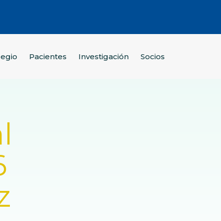
legio
Pacientes
Investigación
Socios
l
6
z