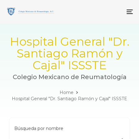
Skip
Skip
links
to
To
primary
navigation
Skip
to
Hospital General "Dr.
content
Santiago Ramón y
Cajal" ISSSTE
Colegio Mexicano de Reumatología
Home
Hospital General "Dr. Santiago Ramón y Cajal" ISSSTE
Búsqueda por nombre