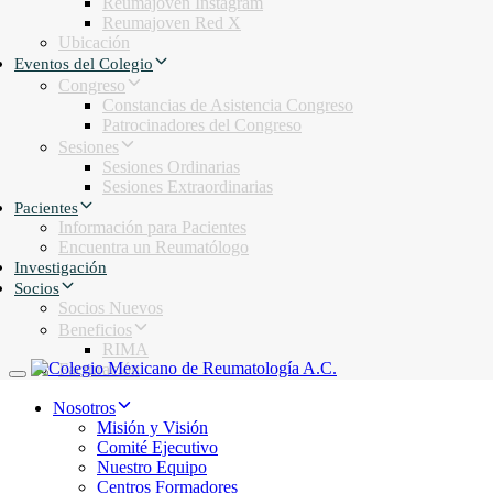
Reumajoven Instagram
Reumajoven Red X
Ubicación
Eventos del Colegio
Congreso
Constancias de Asistencia Congreso
Patrocinadores del Congreso
Sesiones
Sesiones Ordinarias
Sesiones Extraordinarias
Pacientes
Información para Pacientes
Encuentra un Reumatólogo
Investigación
Socios
Socios Nuevos
Beneficios
RIMA
Facturación
Toggle navigation
Nosotros
Misión y Visión
Comité Ejecutivo
Nuestro Equipo
Centros Formadores