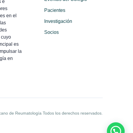
s e
ores
Pacientes
es en el
Investigación
las
des
Socios
 cuyo
incipal es
impulsar la
gía en
cano de Reumatología Todos los derechos reservados.