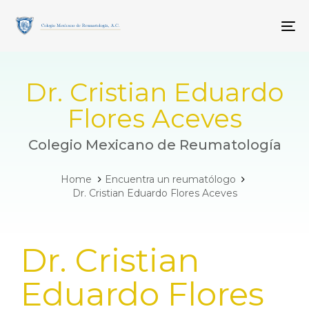
Skip
Skip
links
to
To
primary
navigation
Skip
to
Dr. Cristian Eduardo
content
Flores Aceves
Colegio Mexicano de Reumatología
Home
Encuentra un reumatólogo
Dr. Cristian Eduardo Flores Aceves
PUBLISHED
Dr. Cristian
IN:
Eduardo Flores