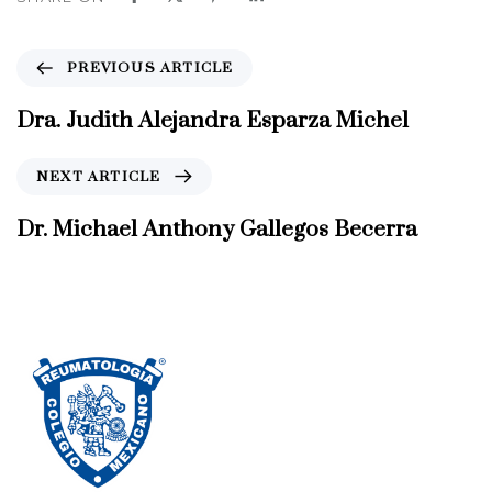
P
PREVIOUS ARTICLE
r
e
Dra. Judith Alejandra Esparza Michel
v
i
N
NEXT ARTICLE
o
e
u
x
Dr. Michael Anthony Gallegos Becerra
s
t
A
A
r
r
t
t
i
i
c
c
l
l
e
e